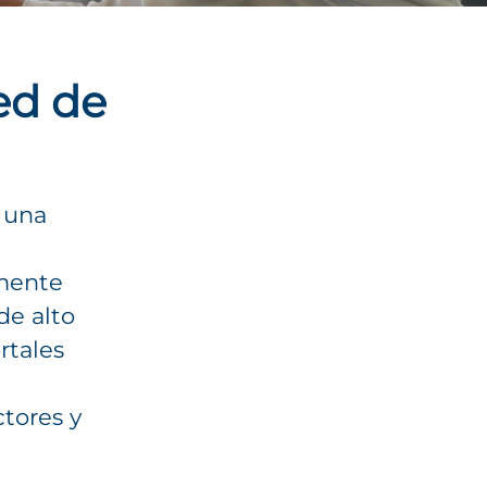
ed de
a una
mente
de alto
rtales
ctores y