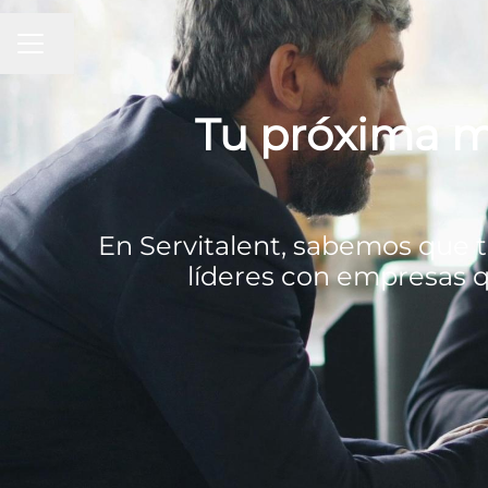
MENÚ DE EMPLEO
Compartir página
Tu próxima m
En Servitalent, sabemos que t
líderes con empresas q