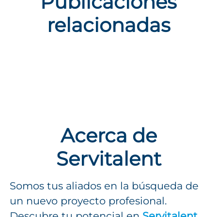
Publicaciones
relacionadas
CV imbatible: Claves para
impulsar tu carrera
Acerca de
Servitalent
Somos tus aliados en la búsqueda de
un nuevo proyecto profesional.
Descubre tu potencial en
Servitalent
.