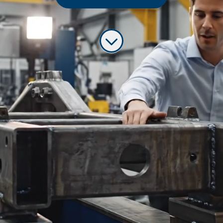
¿Buscas un proyecto donde la
ingeniería no se queda en la pantalla?
Desde
Servitalent
, seleccionamos un/a
Ingeniero/a de diseño mecánico
para
una de las
empresas industriales más
potentes y punteras
en el sector de la
movilidad táctica y vehículos
especiales.