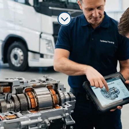
Especialista en formación técnica
(Vialonga, Portugal)
Nuestro cliente es una
prestigiosa
multinacional líder en soluciones de
transporte sostenible
, con presencia
en
más de 100 países
y una trayectoria
de
más de 130 años
. Diseñan
camiones, autobuses, motores y