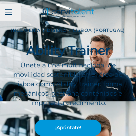
MENÚ DE EMPLEO
Compartir página
INGENIERÍA Y DISEÑO
·
LISBOA (PORTUGAL)
Ability Trainer
Únete a una multinacional de
movilidad sostenible en el área de
Lisboa como Ability Trainer: forma
mecánicos, gestiona contenidos e
impulsa tu crecimiento.
¡Apúntate!