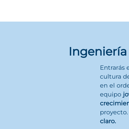
Ingeniería 
Entrarás 
cultura 
en el ord
equipo
j
crecimien
proyecto.
claro.