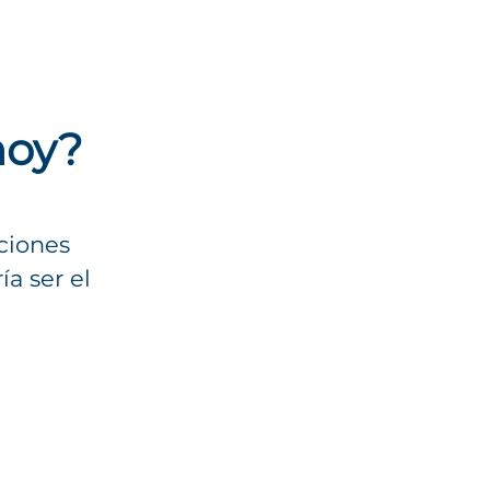
hoy?
iciones
a ser el