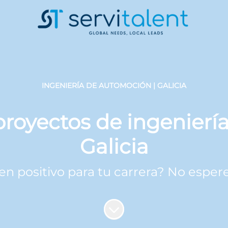
INGENIERÍA DE AUTOMOCIÓN | GALICIA
proyectos de ingenier
Galicia
n positivo para tu carrera? No esper
Más contenido