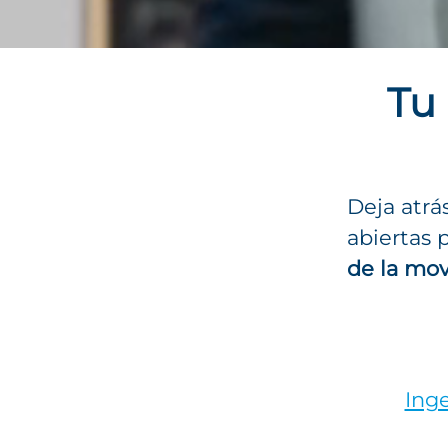
Tu 
Deja atrá
abiertas 
de la mov
Inge