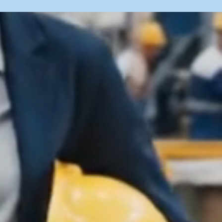
erente?
Liderazgo internacional desde
Galicia
Únete a una industria en plena
expansión que
exporta a los 5
continentes
.