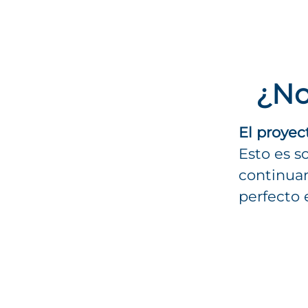
¿No
El proyec
Esto es s
continuam
perfecto 