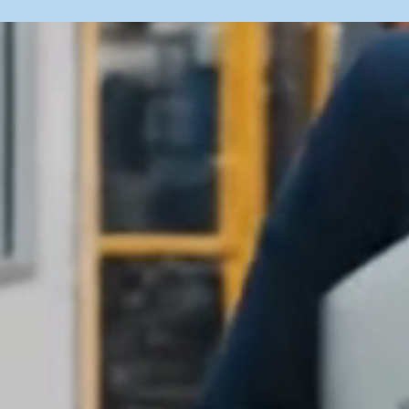
¿Por q
Ingeniería tangible
Aquí diseñas por la mañana y tocas
el prototipo por la tarde.
Estarás a
pie de fábrica, viendo cómo tus
decisiones cobran vida
.