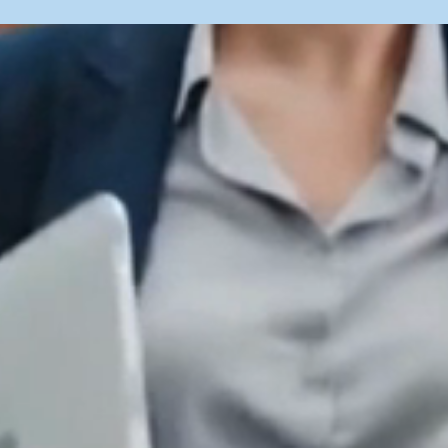
ué este proyecto es dif
Innovación constante
Participarás en proyectos de alto
nivel tecnológico, integrando
sistemas avanzados y soluciones
inteligentes
.