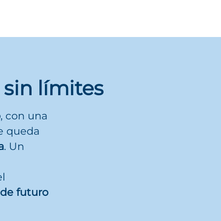
 sin límites
o
, con una
se queda
a
. Un
el
 de futuro