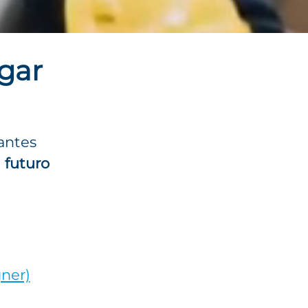
ugar
cantes
l futuro
gner)